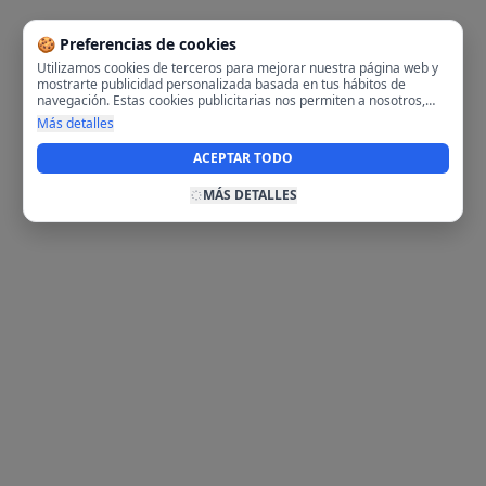
🍪 Preferencias de cookies
Utilizamos cookies de terceros para mejorar nuestra página web y
mostrarte publicidad personalizada basada en tus hábitos de
navegación. Estas cookies publicitarias nos permiten a nosotros,
analizar tu navegación en nuestra página y en internet para
Más detalles
mostrarte anuncios relevantes para ti. Al activarlas, aceptas el uso
de cookies para fines publicitarios y la recopilación y tratamiento de
ACEPTAR TODO
tus datos de navegación, incluyendo la posible compartición de
estos datos con terceros para ofrecerte publicidad personalizada.
MÁS DETALLES