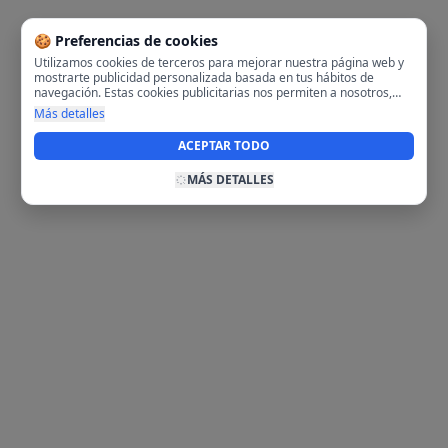
🍪 Preferencias de cookies
Utilizamos cookies de terceros para mejorar nuestra página web y
mostrarte publicidad personalizada basada en tus hábitos de
navegación. Estas cookies publicitarias nos permiten a nosotros,
analizar tu navegación en nuestra página y en internet para
Más detalles
mostrarte anuncios relevantes para ti. Al activarlas, aceptas el uso
de cookies para fines publicitarios y la recopilación y tratamiento de
ACEPTAR TODO
tus datos de navegación, incluyendo la posible compartición de
estos datos con terceros para ofrecerte publicidad personalizada.
MÁS DETALLES