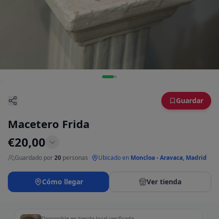
Guardar
Macetero Frida
€
20,00
Guardado por
20
personas
·
Ubicado en
Moncloa - Aravaca, Madrid
Cómo llegar
Ver tienda
Disponible en tienda local verificada