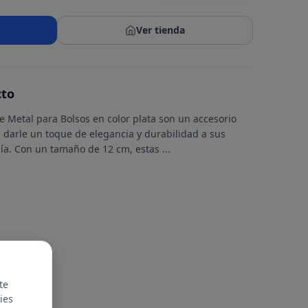
Ver tienda
cto
 Metal para Bolsos en color plata son un accesorio
 darle un toque de elegancia y durabilidad a sus
nía. Con un tamaño de 12 cm, estas
...
te
ies