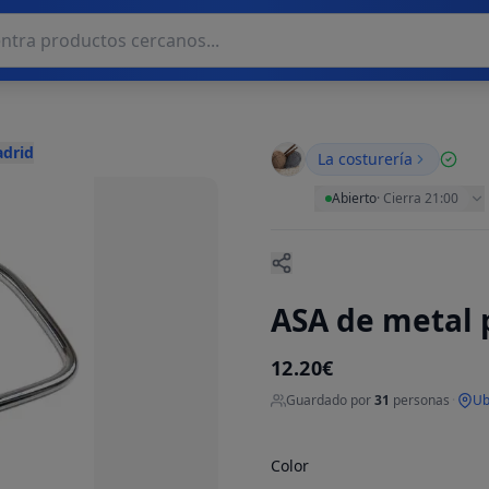
adrid
La costurería
Abierto
·
Cierra 21:00
ASA de metal p
12.20€
Guardado por
31
personas
·
Ub
Color