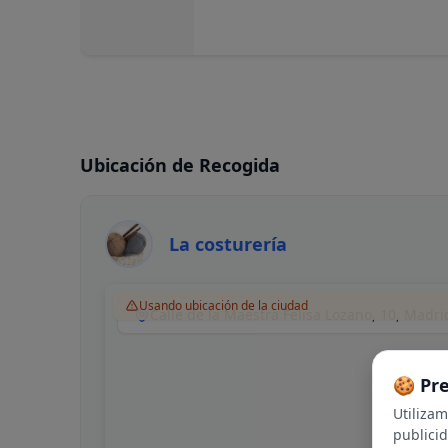
Ubicación de Recogida
La costurería
Usando ubicación de la ciudad
Calle de la Maestra Felisa Lozano, 10, Madr
🍪 Pr
Utiliza
publici