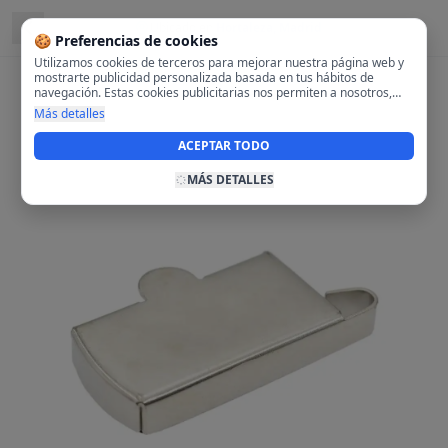
Ubicado en
Hortaleza, Madrid
🍪 Preferencias de cookies
Utilizamos cookies de terceros para mejorar nuestra página web y
mostrarte publicidad personalizada basada en tus hábitos de
navegación. Estas cookies publicitarias nos permiten a nosotros,
analizar tu navegación en nuestra página y en internet para
Más detalles
mostrarte anuncios relevantes para ti. Al activarlas, aceptas el uso
de cookies para fines publicitarios y la recopilación y tratamiento de
ACEPTAR TODO
tus datos de navegación, incluyendo la posible compartición de
estos datos con terceros para ofrecerte publicidad personalizada.
MÁS DETALLES