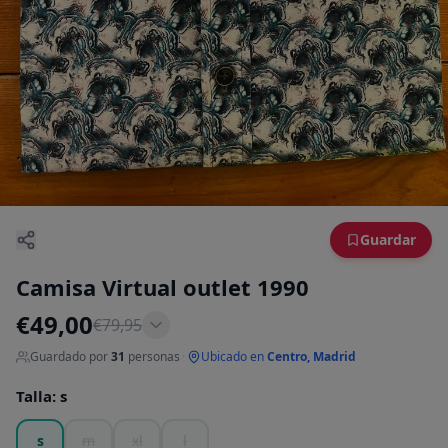
Guardar
Camisa Virtual outlet 1990
€
49,00
€
79,95
Guardado por
31
personas
·
Ubicado en
Centro, Madrid
Talla
:
s
s
m
xl
l