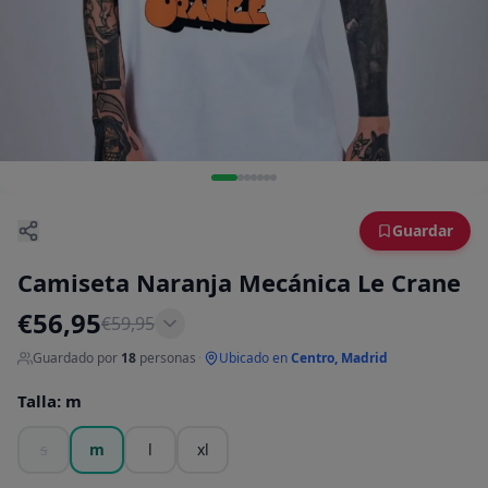
Guardar
Camiseta Naranja Mecánica Le Crane
€
56,95
€
59,95
Guardado por
18
personas
·
Ubicado en
Centro, Madrid
Talla
:
m
s
m
l
xl