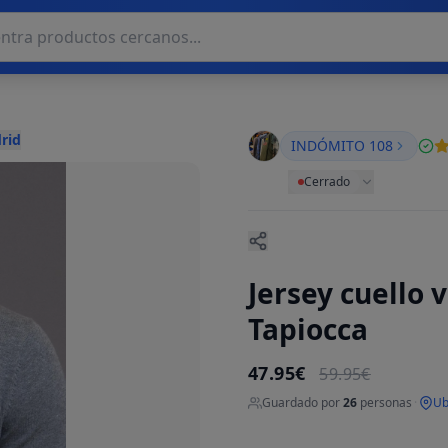
rid
INDÓMITO 108
Cerrado
Jersey cuello
Tapiocca
47.95€
59.95€
Guardado por
26
personas
·
Ub