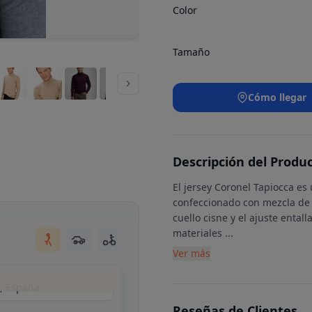
Color
Tamaño
Cómo llegar
Descripción del Produ
El jersey Coronel Tapiocca e
confeccionado con mezcla de 
cuello cisne y el ajuste enta
materiales
...
Ver más
d, España
Reseñas de Clientes