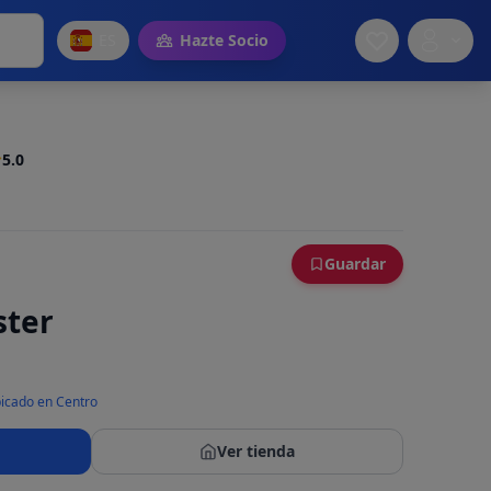
ES
Hazte Socio
5.0
Guardar
ster
icado en Centro
Ver tienda