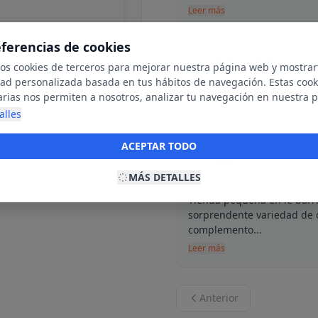
Leer más
eferencias de cookies
Juanma Martínez Sá
mos cookies de terceros para mejorar nuestra página web y mostrar
J
26 de abril de
dad personalizada basada en tus hábitos de navegación. Estas cook
arias nos permiten a nosotros, analizar tu navegación en nuestra 
la calidad de la ropa es im
net para mostrarte anuncios relevantes para ti. Al activarlas, acept
espacio pequeño pero enc
alles
ookies para fines publicitarios y la recopilación y tratamiento de t
ación, incluyendo la posible compartición de estos datos con terc
ACEPTAR TODO
ecerte publicidad personalizada.
EBTG
E
MÁS DETALLES
11 de abril de
Tienda pequeña en le barri
sorprendente variedad de 
complemento...
Leer más
Anterior