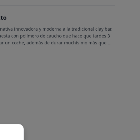
cto
nativa innovadora y moderna a la tradicional clay bar.
mpuesta con polímero de caucho que hace que tardes 3
ar un coche, además de durar muchísimo más que
...