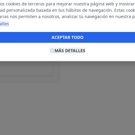
mos cookies de terceros para mejorar nuestra página web y mostrar
dad personalizada basada en tus hábitos de navegación. Estas cook
arias nos permiten a nosotros, analizar tu navegación en nuestra 
net para mostrarte anuncios relevantes para ti. Al activarlas, acept
alles
ookies para fines publicitarios y la recopilación y tratamiento de t
ación, incluyendo la posible compartición de estos datos con terc
ACEPTAR TODO
ecerte publicidad personalizada.
MÁS DETALLES