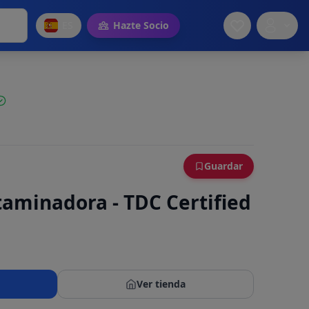
ES
Hazte Socio
Guardar
taminadora - TDC Certified
Ver tienda