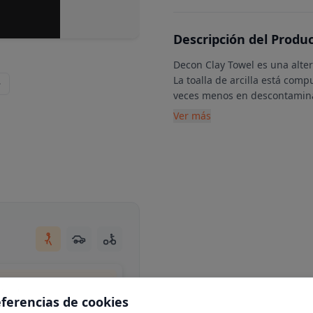
Descripción del Produ
Decon Clay Towel es una alter
La toalla de arcilla está co
veces menos en descontamin
Ver más
d, España
eferencias de cookies