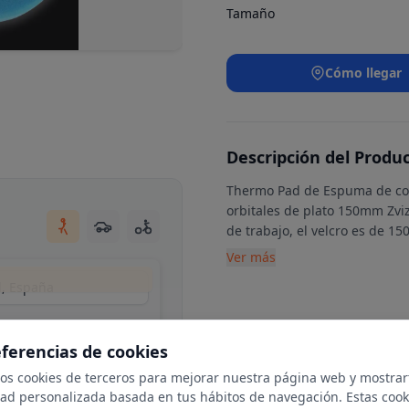
Tamaño
Cómo llegar
Descripción del Produ
Thermo Pad de Espuma de corte
orbitales de plato 150mm Zv
de trabajo, el velcro es de 
Ver más
d, España
eferencias de cookies
mos cookies de terceros para mejorar nuestra página web y mostrar
dad personalizada basada en tus hábitos de navegación. Estas cook