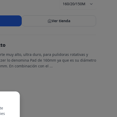
Ver tienda
cto
 muy alto, ultra duro, para pulidoras rotativas y
izzer lo denomina Pad de 160mm ya que es su diámetro
150mm. En combinación con el
...
te
ies