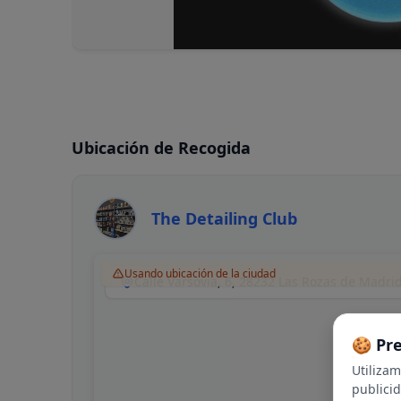
Ubicación de Recogida
The Detailing Club
Usando ubicación de la ciudad
Calle Varsovia, 6, 28232 Las Rozas de Madri
🍪 Pr
Utiliza
publici