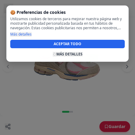
Ubicado en
Centre, Palma
🍪 Preferencias de cookies
Utilizamos cookies de terceros para mejorar nuestra página web y
mostrarte publicidad personalizada basada en tus hábitos de
navegación. Estas cookies publicitarias nos permiten a nosotros,
analizar tu navegación en nuestra página y en internet para
Más detalles
mostrarte anuncios relevantes para ti. Al activarlas, aceptas el uso
de cookies para fines publicitarios y la recopilación y tratamiento de
ACEPTAR TODO
tus datos de navegación, incluyendo la posible compartición de
estos datos con terceros para ofrecerte publicidad personalizada.
MÁS DETALLES
Guardar