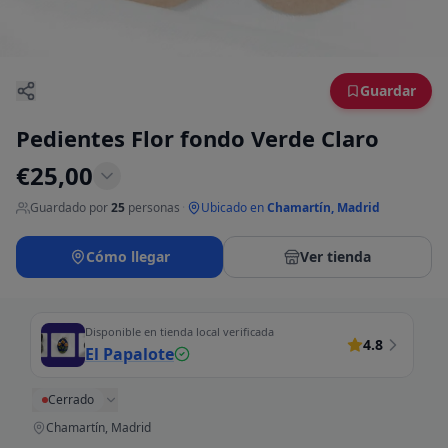
Guardar
Pedientes Flor fondo Verde Claro
€
25,00
Guardado por
25
personas
·
Ubicado en
Chamartín, Madrid
Cómo llegar
Ver tienda
Disponible en tienda local verificada
4.8
El Papalote
Cerrado
Chamartín, Madrid