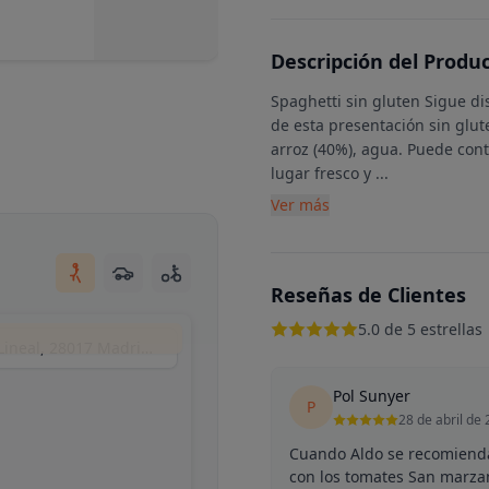
Descripción del Produ
Spaghetti sin gluten Sigue dis
de esta presentación sin glut
arroz (40%), agua. Puede con
lugar fresco y
...
Ver más
Reseñas de Clientes
5.0 de 5 estrellas
Bruno Gourmet, C. de San Emilio, 10, Cdad. Lineal, 28017 Madrid, España
Pol Sunyer
P
28 de abril de
Cuando Aldo se recomienda
con los tomates San marza