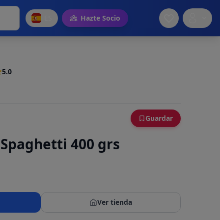
ES
Hazte Socio
5.0
Guardar
Spaghetti 400 grs
Ver tienda