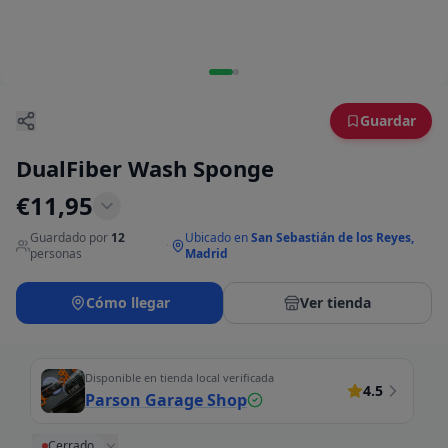
Guardar
DualFiber Wash Sponge
€
11,95
Guardado por
12
Ubicado en
San Sebastián de los Reyes,
·
personas
Madrid
Cómo llegar
Ver tienda
Disponible en tienda local verificada
4.5
Parson Garage Shop
Cerrado