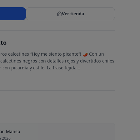
Ver tienda
cto
ros calcetines “Hoy me siento picante”! 🌶️ Con un
 calcetines negros con detalles rojos y divertidos chiles
con picardía y estilo. La frase tejida
...
ton Manso
e 2026