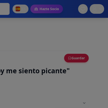
ES
Hazte Socio
Guardar
oy me siento picante"