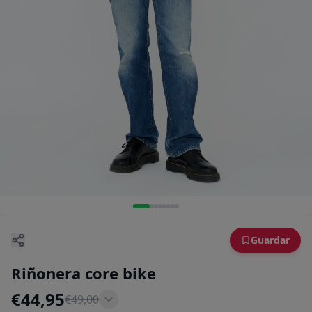
Guardar
Riñonera core bike
€
44,95
€
49,00