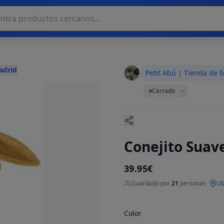
adrid
Petit Abú | Tienda de 
Cerrado
Conejito Suav
39.95€
Guardado por
21
personas
·
Ub
Color