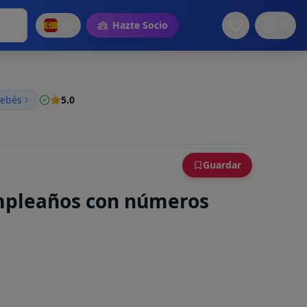
ES
Hazte Socio
bebés
5.0
Guardar
mpleaños con números