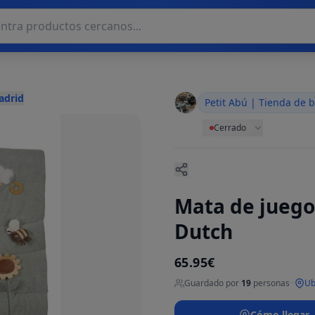
adrid
Petit Abú | Tienda de 
Cerrado
Mata de juego
Dutch
65.95€
Guardado por
19
personas
·
Ub
Cómo llegar