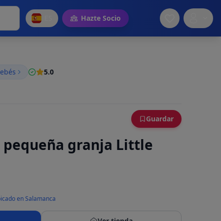
ES
Hazte Socio
bebés
5.0
Guardar
 pequeña granja Little
icado en Salamanca
Ver tienda