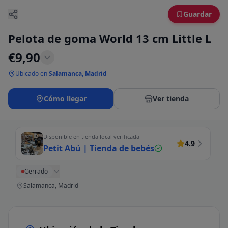
Guardar
Pelota de goma World 13 cm Little L
€
9,90
Ubicado en
Salamanca, Madrid
Cómo llegar
Ver tienda
Disponible en tienda local verificada
4.9
Petit Abú | Tienda de bebés
Cerrado
Salamanca, Madrid