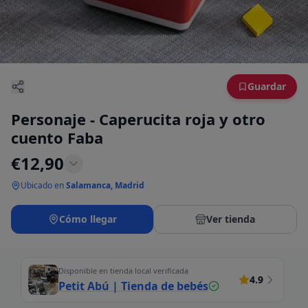
Guardar
Personaje - Caperucita roja y otro
cuento Faba
€
12,90
Ubicado en
Salamanca, Madrid
Cómo llegar
Ver tienda
Disponible en tienda local verificada
4.9
Petit Abú | Tienda de bebés