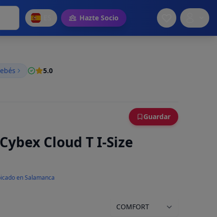
ES
Hazte Socio
bebés
5.0
Guardar
 Cybex Cloud T I-Size
icado en Salamanca