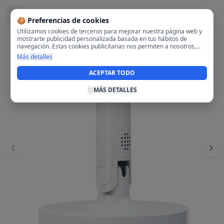
Ubicado en
Salamanca, Madrid
🍪 Preferencias de cookies
Utilizamos cookies de terceros para mejorar nuestra página web y
mostrarte publicidad personalizada basada en tus hábitos de
navegación. Estas cookies publicitarias nos permiten a nosotros,
analizar tu navegación en nuestra página y en internet para
Más detalles
mostrarte anuncios relevantes para ti. Al activarlas, aceptas el uso
de cookies para fines publicitarios y la recopilación y tratamiento de
ACEPTAR TODO
tus datos de navegación, incluyendo la posible compartición de
estos datos con terceros para ofrecerte publicidad personalizada.
MÁS DETALLES