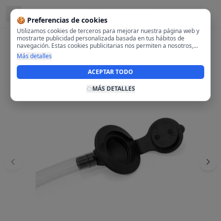
Ubicado en
Salamanca, Madrid
🍪 Preferencias de cookies
Utilizamos cookies de terceros para mejorar nuestra página web y
mostrarte publicidad personalizada basada en tus hábitos de
navegación. Estas cookies publicitarias nos permiten a nosotros,
analizar tu navegación en nuestra página y en internet para
Más detalles
mostrarte anuncios relevantes para ti. Al activarlas, aceptas el uso
de cookies para fines publicitarios y la recopilación y tratamiento de
ACEPTAR TODO
tus datos de navegación, incluyendo la posible compartición de
estos datos con terceros para ofrecerte publicidad personalizada.
MÁS DETALLES