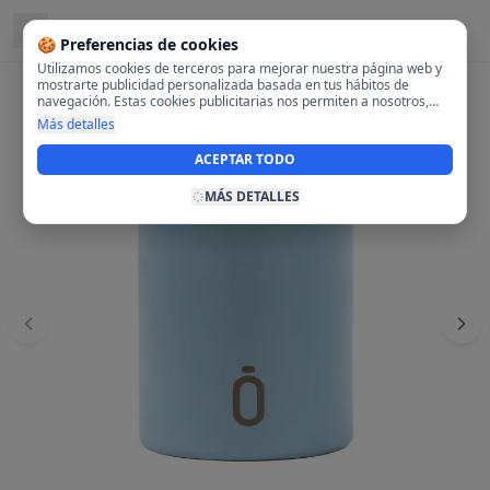
Ubicado en
Salamanca, Madrid
🍪 Preferencias de cookies
Utilizamos cookies de terceros para mejorar nuestra página web y
mostrarte publicidad personalizada basada en tus hábitos de
navegación. Estas cookies publicitarias nos permiten a nosotros,
analizar tu navegación en nuestra página y en internet para
Más detalles
mostrarte anuncios relevantes para ti. Al activarlas, aceptas el uso
de cookies para fines publicitarios y la recopilación y tratamiento de
ACEPTAR TODO
tus datos de navegación, incluyendo la posible compartición de
estos datos con terceros para ofrecerte publicidad personalizada.
MÁS DETALLES