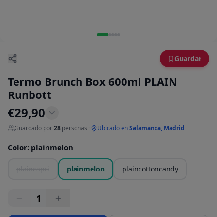
Guardar
Termo Brunch Box 600ml PLAIN
Runbott
€
29,90
Guardado por
28
personas
·
Ubicado en
Salamanca, Madrid
Color
:
plainmelon
plaincapri
plainmelon
plaincottoncandy
1