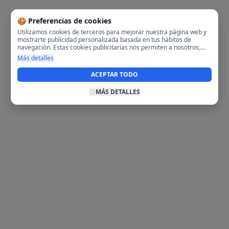
🍪 Preferencias de cookies
Utilizamos cookies de terceros para mejorar nuestra página web y
mostrarte publicidad personalizada basada en tus hábitos de
navegación. Estas cookies publicitarias nos permiten a nosotros,
analizar tu navegación en nuestra página y en internet para
Más detalles
mostrarte anuncios relevantes para ti. Al activarlas, aceptas el uso
de cookies para fines publicitarios y la recopilación y tratamiento de
ACEPTAR TODO
tus datos de navegación, incluyendo la posible compartición de
estos datos con terceros para ofrecerte publicidad personalizada.
MÁS DETALLES