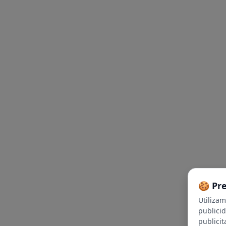
🍪 Pr
Utiliza
publici
publicit