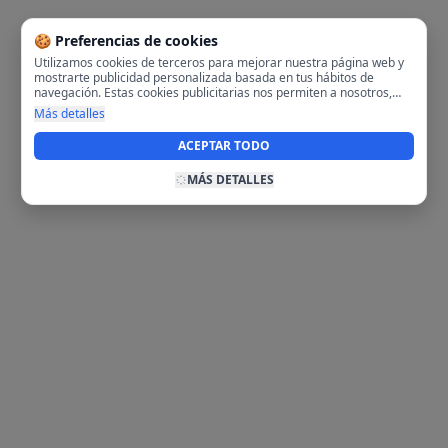
🍪 Preferencias de cookies
Utilizamos cookies de terceros para mejorar nuestra página web y
mostrarte publicidad personalizada basada en tus hábitos de
navegación. Estas cookies publicitarias nos permiten a nosotros,
analizar tu navegación en nuestra página y en internet para
Más detalles
mostrarte anuncios relevantes para ti. Al activarlas, aceptas el uso
de cookies para fines publicitarios y la recopilación y tratamiento de
ACEPTAR TODO
tus datos de navegación, incluyendo la posible compartición de
estos datos con terceros para ofrecerte publicidad personalizada.
MÁS DETALLES