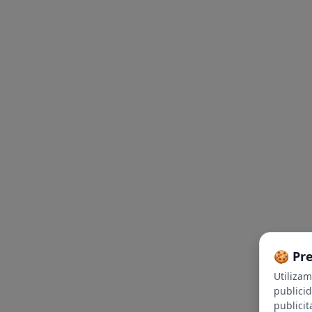
🍪 Pr
Utiliza
publici
publicit