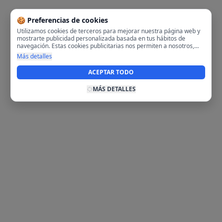
🍪 Preferencias de cookies
Utilizamos cookies de terceros para mejorar nuestra página web y
mostrarte publicidad personalizada basada en tus hábitos de
navegación. Estas cookies publicitarias nos permiten a nosotros,
analizar tu navegación en nuestra página y en internet para
Más detalles
mostrarte anuncios relevantes para ti. Al activarlas, aceptas el uso
de cookies para fines publicitarios y la recopilación y tratamiento de
ACEPTAR TODO
tus datos de navegación, incluyendo la posible compartición de
estos datos con terceros para ofrecerte publicidad personalizada.
MÁS DETALLES