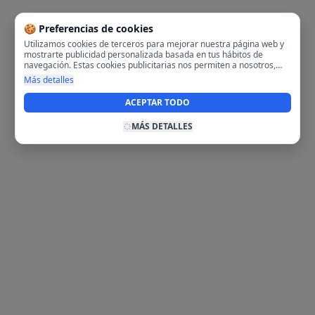
🍪 Preferencias de cookies
Utilizamos cookies de terceros para mejorar nuestra página web y
mostrarte publicidad personalizada basada en tus hábitos de
navegación. Estas cookies publicitarias nos permiten a nosotros,
analizar tu navegación en nuestra página y en internet para
Más detalles
mostrarte anuncios relevantes para ti. Al activarlas, aceptas el uso
de cookies para fines publicitarios y la recopilación y tratamiento de
ACEPTAR TODO
tus datos de navegación, incluyendo la posible compartición de
estos datos con terceros para ofrecerte publicidad personalizada.
MÁS DETALLES