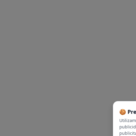
🍪 Pr
Utiliza
publici
publicit