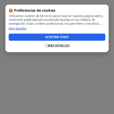
🍪 Preferencias de cookies
Utilizamos cookies de terceros para mejorar nuestra página web y
mostrarte publicidad personalizada basada en tus hábitos de
navegación. Estas cookies publicitarias nos permiten a nosotros,
analizar tu navegación en nuestra página y en internet para
Más detalles
mostrarte anuncios relevantes para ti. Al activarlas, aceptas el uso
de cookies para fines publicitarios y la recopilación y tratamiento de
ACEPTAR TODO
tus datos de navegación, incluyendo la posible compartición de
estos datos con terceros para ofrecerte publicidad personalizada.
MÁS DETALLES