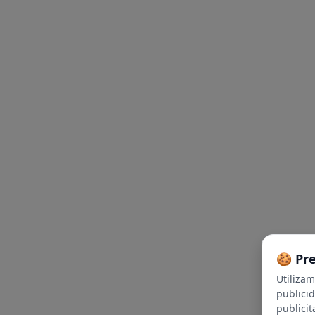
🍪 Pr
Utiliza
publici
publicit