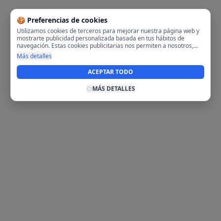
🍪 Preferencias de cookies
Utilizamos cookies de terceros para mejorar nuestra página web y
mostrarte publicidad personalizada basada en tus hábitos de
navegación. Estas cookies publicitarias nos permiten a nosotros,
analizar tu navegación en nuestra página y en internet para
Más detalles
mostrarte anuncios relevantes para ti. Al activarlas, aceptas el uso
de cookies para fines publicitarios y la recopilación y tratamiento de
ACEPTAR TODO
tus datos de navegación, incluyendo la posible compartición de
estos datos con terceros para ofrecerte publicidad personalizada.
MÁS DETALLES