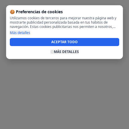
🍪 Preferencias de cookies
Utilizamos cookies de terceros para mejorar nuestra página web y
mostrarte publicidad personalizada basada en tus hábitos de
navegación. Estas cookies publicitarias nos permiten a nosotros,
analizar tu navegación en nuestra página y en internet para
Más detalles
mostrarte anuncios relevantes para ti. Al activarlas, aceptas el uso
de cookies para fines publicitarios y la recopilación y tratamiento de
ACEPTAR TODO
tus datos de navegación, incluyendo la posible compartición de
estos datos con terceros para ofrecerte publicidad personalizada.
MÁS DETALLES