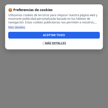
🍪 Preferencias de cookies
Utilizamos cookies de terceros para mejorar nuestra página web y
mostrarte publicidad personalizada basada en tus hábitos de
navegación. Estas cookies publicitarias nos permiten a nosotros,
analizar tu navegación en nuestra página y en internet para
Más detalles
mostrarte anuncios relevantes para ti. Al activarlas, aceptas el uso
de cookies para fines publicitarios y la recopilación y tratamiento de
ACEPTAR TODO
tus datos de navegación, incluyendo la posible compartición de
estos datos con terceros para ofrecerte publicidad personalizada.
MÁS DETALLES