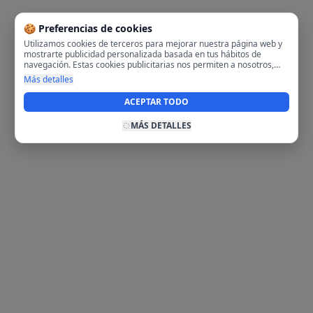
🍪 Preferencias de cookies
Utilizamos cookies de terceros para mejorar nuestra página web y
mostrarte publicidad personalizada basada en tus hábitos de
navegación. Estas cookies publicitarias nos permiten a nosotros,
analizar tu navegación en nuestra página y en internet para
Más detalles
mostrarte anuncios relevantes para ti. Al activarlas, aceptas el uso
de cookies para fines publicitarios y la recopilación y tratamiento de
ACEPTAR TODO
tus datos de navegación, incluyendo la posible compartición de
estos datos con terceros para ofrecerte publicidad personalizada.
MÁS DETALLES