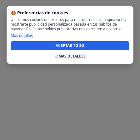
🍪 Preferencias de cookies
Utilizamos cookies de terceros para mejorar nuestra página web y
mostrarte publicidad personalizada basada en tus hábitos de
navegación. Estas cookies publicitarias nos permiten a nosotros,
analizar tu navegación en nuestra página y en internet para
Más detalles
mostrarte anuncios relevantes para ti. Al activarlas, aceptas el uso
de cookies para fines publicitarios y la recopilación y tratamiento de
ACEPTAR TODO
tus datos de navegación, incluyendo la posible compartición de
estos datos con terceros para ofrecerte publicidad personalizada.
MÁS DETALLES