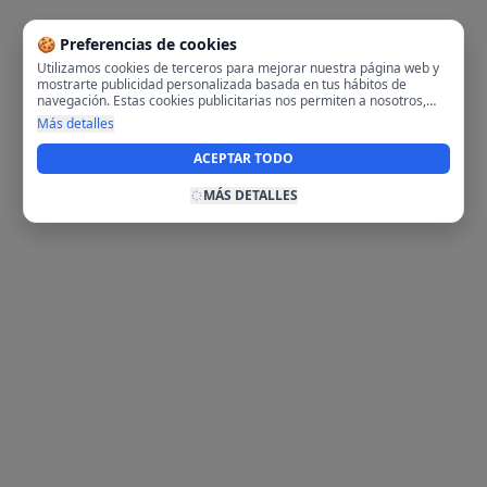
🍪 Preferencias de cookies
Utilizamos cookies de terceros para mejorar nuestra página web y
mostrarte publicidad personalizada basada en tus hábitos de
navegación. Estas cookies publicitarias nos permiten a nosotros,
analizar tu navegación en nuestra página y en internet para
Más detalles
mostrarte anuncios relevantes para ti. Al activarlas, aceptas el uso
de cookies para fines publicitarios y la recopilación y tratamiento de
ACEPTAR TODO
tus datos de navegación, incluyendo la posible compartición de
estos datos con terceros para ofrecerte publicidad personalizada.
MÁS DETALLES