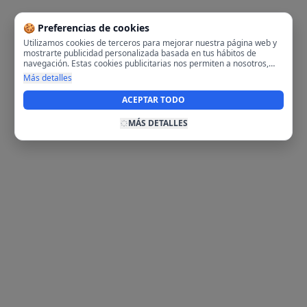
🍪 Preferencias de cookies
Utilizamos cookies de terceros para mejorar nuestra página web y
mostrarte publicidad personalizada basada en tus hábitos de
navegación. Estas cookies publicitarias nos permiten a nosotros,
analizar tu navegación en nuestra página y en internet para
Más detalles
mostrarte anuncios relevantes para ti. Al activarlas, aceptas el uso
de cookies para fines publicitarios y la recopilación y tratamiento de
ACEPTAR TODO
tus datos de navegación, incluyendo la posible compartición de
estos datos con terceros para ofrecerte publicidad personalizada.
MÁS DETALLES