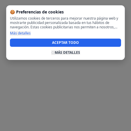
🍪 Preferencias de cookies
Utilizamos cookies de terceros para mejorar nuestra página web y
mostrarte publicidad personalizada basada en tus hábitos de
navegación. Estas cookies publicitarias nos permiten a nosotros,
analizar tu navegación en nuestra página y en internet para
Más detalles
mostrarte anuncios relevantes para ti. Al activarlas, aceptas el uso
de cookies para fines publicitarios y la recopilación y tratamiento de
ACEPTAR TODO
tus datos de navegación, incluyendo la posible compartición de
estos datos con terceros para ofrecerte publicidad personalizada.
MÁS DETALLES