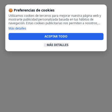
🍪 Preferencias de cookies
Utilizamos cookies de terceros para mejorar nuestra página web y
mostrarte publicidad personalizada basada en tus hábitos de
navegación. Estas cookies publicitarias nos permiten a nosotros,
analizar tu navegación en nuestra página y en internet para
Más detalles
mostrarte anuncios relevantes para ti. Al activarlas, aceptas el uso
de cookies para fines publicitarios y la recopilación y tratamiento de
ACEPTAR TODO
tus datos de navegación, incluyendo la posible compartición de
estos datos con terceros para ofrecerte publicidad personalizada.
MÁS DETALLES