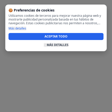
🍪 Preferencias de cookies
Utilizamos cookies de terceros para mejorar nuestra página web y
mostrarte publicidad personalizada basada en tus hábitos de
navegación. Estas cookies publicitarias nos permiten a nosotros,
analizar tu navegación en nuestra página y en internet para
Más detalles
mostrarte anuncios relevantes para ti. Al activarlas, aceptas el uso
de cookies para fines publicitarios y la recopilación y tratamiento de
ACEPTAR TODO
tus datos de navegación, incluyendo la posible compartición de
estos datos con terceros para ofrecerte publicidad personalizada.
MÁS DETALLES