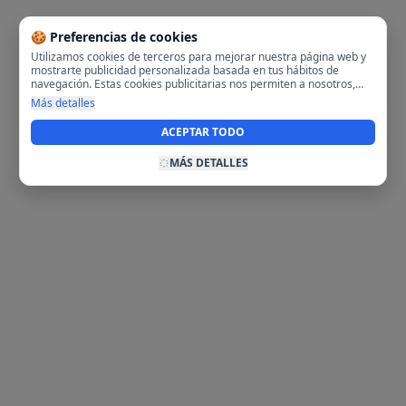
🍪 Preferencias de cookies
Utilizamos cookies de terceros para mejorar nuestra página web y
mostrarte publicidad personalizada basada en tus hábitos de
navegación. Estas cookies publicitarias nos permiten a nosotros,
analizar tu navegación en nuestra página y en internet para
Más detalles
mostrarte anuncios relevantes para ti. Al activarlas, aceptas el uso
de cookies para fines publicitarios y la recopilación y tratamiento de
ACEPTAR TODO
tus datos de navegación, incluyendo la posible compartición de
estos datos con terceros para ofrecerte publicidad personalizada.
MÁS DETALLES