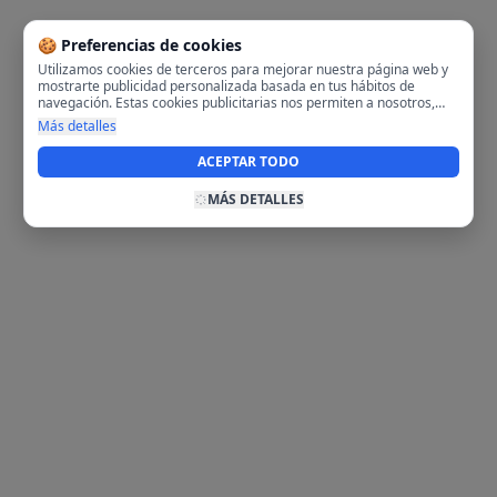
🍪 Preferencias de cookies
Utilizamos cookies de terceros para mejorar nuestra página web y
mostrarte publicidad personalizada basada en tus hábitos de
navegación. Estas cookies publicitarias nos permiten a nosotros,
analizar tu navegación en nuestra página y en internet para
Más detalles
mostrarte anuncios relevantes para ti. Al activarlas, aceptas el uso
de cookies para fines publicitarios y la recopilación y tratamiento de
ACEPTAR TODO
tus datos de navegación, incluyendo la posible compartición de
estos datos con terceros para ofrecerte publicidad personalizada.
MÁS DETALLES