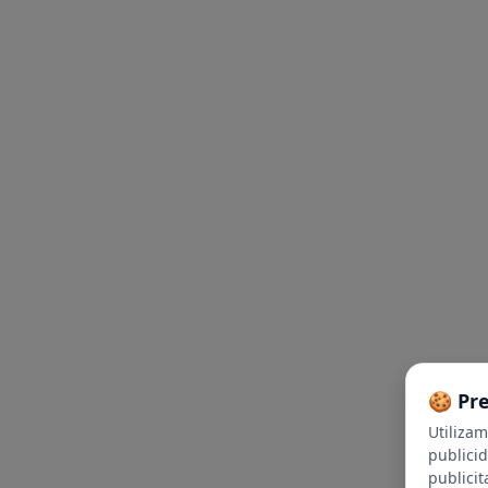
🍪 Pr
Utiliza
publici
publicit