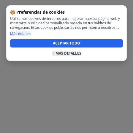
🍪 Preferencias de cookies
Utilizamos cookies de terceros para mejorar nuestra página web y
mostrarte publicidad personalizada basada en tus hábitos de
navegación. Estas cookies publicitarias nos permiten a nosotros,
analizar tu navegación en nuestra página y en internet para
Más detalles
mostrarte anuncios relevantes para ti. Al activarlas, aceptas el uso
de cookies para fines publicitarios y la recopilación y tratamiento de
ACEPTAR TODO
tus datos de navegación, incluyendo la posible compartición de
estos datos con terceros para ofrecerte publicidad personalizada.
MÁS DETALLES