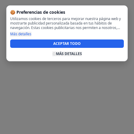
🍪 Preferencias de cookies
Utilizamos cookies de terceros para mejorar nuestra página web y
mostrarte publicidad personalizada basada en tus hábitos de
navegación. Estas cookies publicitarias nos permiten a nosotros,
analizar tu navegación en nuestra página y en internet para
Más detalles
mostrarte anuncios relevantes para ti. Al activarlas, aceptas el uso
de cookies para fines publicitarios y la recopilación y tratamiento de
ACEPTAR TODO
tus datos de navegación, incluyendo la posible compartición de
estos datos con terceros para ofrecerte publicidad personalizada.
MÁS DETALLES